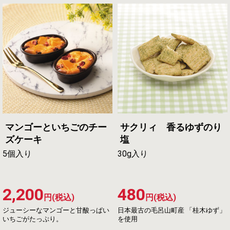
マンゴーといちごのチー
サクリィ 香るゆずのり
ズケーキ
塩
5個入り
30g入り
2,200
480
円(税込)
円(税込)
ジューシーなマンゴーと甘酸っぱい
日本最古の毛呂山町産 「桂木ゆず」
いちごがたっぷり。
を使用