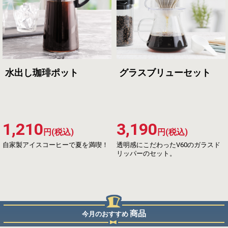
水出し珈琲ポット
グラスブリューセット
1,210
3,190
円(税込)
円(税込)
自家製アイスコーヒーで夏を満喫！
透明感にこだわったV60のガラスド
リッパーのセット。
商品
今月のおすすめ