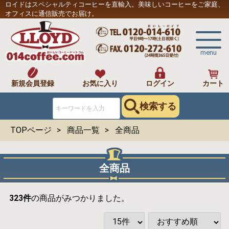
ロイドはスペシャルティコーヒーを直輸入。美味しいコーヒーをご家庭、
オフィスに通信販売でお届け。
menu
新規会員登録
お気に入り
ログイン
カート
検索する
TOPページ
商品一覧
全商品
全商品
323
件
の商品がみつかりました。