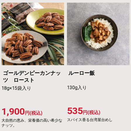
ゴールデンピーカンナッ
ルーロー飯
ツ ロースト
130g入り
18g×15袋入り
535
1,900
円(税込)
円(税込)
スパイス香る台湾屋台めし
大自然の恵み、栄養価の高い希少な
ナッツ。