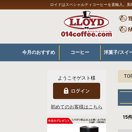
ロイドはスペシャルティコーヒーを直輸入。美
今月のおすすめ
コーヒー
洋菓子/スイ
コーヒー
器具
スイーツ/食品
プレミアムコーヒー
350gコーヒー
180gコーヒー
お得なセット
リキッドアイスコーヒー
旬の特製ケー
定番ケーキ
チョコレート
和洋菓子
その他スイー
TO
ようこそゲスト様
初めてのお客様はこちら
15