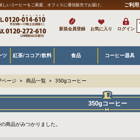
ご利用
味しいコーヒーをご家庭、オフィスに通信販売でお届け。
新規会員登録
お気に入り
ログイン
ーツ
紅茶/ココア/飲料
食品
コーヒー器具
キ
菓子
ツ
紅茶/緑茶/ココア
リキッド飲料
ジュース/その他飲料
米/麺/パン/主食
パスタ/スープ/カレー
漬物/惣菜/加工品
スナック/乾物
はちみつ/ジャム/プロポリス
その他食品
ドリップ抽出器具
プレス/サイフォン
アイス・水出し用
フィルター/濾紙
ポット/ケトル
グラインダー/ミル
コーヒー器具/他
ボトル/マグカップ
キッチングッズ
Pページ
商品一覧
350gコーヒー
350gコーヒー
件
の商品がみつかりました。