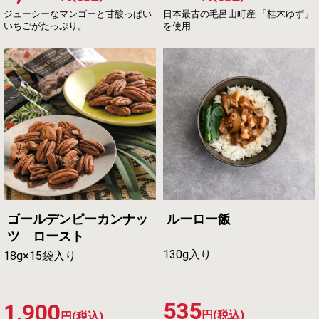
ジューシーなマンゴーと甘酸っぱい
日本最古の毛呂山町産 「桂木ゆず」
いちごがたっぷり。
を使用
ゴールデンピーカンナッ
ルーロー飯
ツ ロースト
130g入り
18g×15袋入り
535
1,900
円(税込)
円(税込)