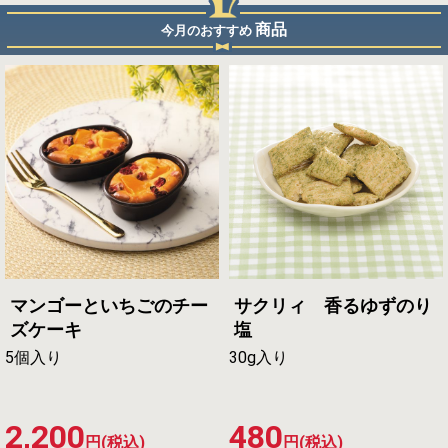
商品
今月のおすすめ
マンゴーといちごのチー
サクリィ 香るゆずのり
ズケーキ
塩
5個入り
30g入り
2,200
480
円(税込)
円(税込)