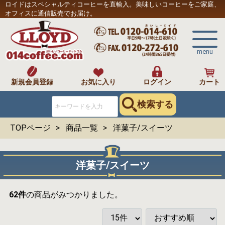
ロイドはスペシャルティコーヒーを直輸入。美味しいコーヒーをご家庭、
オフィスに通信販売でお届け。
menu
新規会員登録
お気に入り
ログイン
カート
検索する
TOPページ
商品一覧
洋菓子/スイーツ
洋菓子/スイーツ
62
件
の商品がみつかりました。