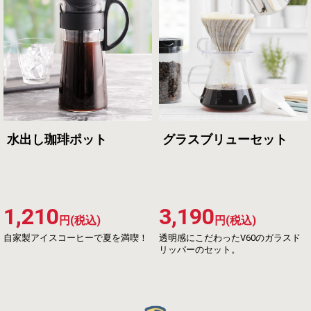
水出し珈琲ポット
グラスブリューセット
1,210
3,190
円(税込)
円(税込)
自家製アイスコーヒーで夏を満喫！
透明感にこだわったV60のガラスド
リッパーのセット。