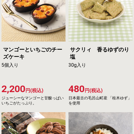
マンゴーといちごのチー
サクリィ 香るゆずのり
ズケーキ
塩
5個入り
30g入り
2,200
480
円(税込)
円(税込)
ジューシーなマンゴーと甘酸っぱい
日本最古の毛呂山町産 「桂木ゆず」
いちごがたっぷり。
を使用