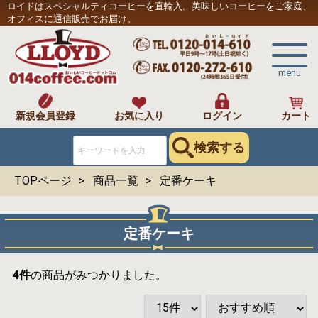
ロイドはスペシャルティコーヒーを直輸入。美味しいコーヒーをご家庭、
オフィスに通信販売でお届け。
menu
新規会員登録
お気に入り
ログイン
カート
検索する
TOPページ
商品一覧
定番ケーキ
定番ケーキ
4
件
の商品がみつかりました。