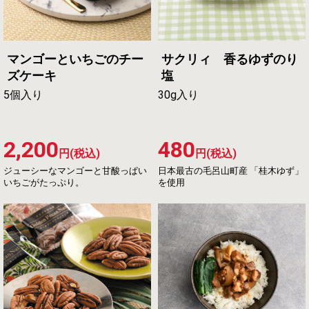
マンゴーといちごのチー
サクリィ 香るゆずのり
ズケーキ
塩
5個入り
30g入り
2,200
480
円(税込)
円(税込)
ジューシーなマンゴーと甘酸っぱい
日本最古の毛呂山町産 「桂木ゆず」
いちごがたっぷり。
を使用