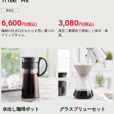
ITTEKI Pro
6,600
3,080
円(税込)
円(税込)
極細の注ぎ口がもたらす思い通りの
真空二重構造で美味しく保冷・保
ドリップタイム。
温。
水出し珈琲ポット
グラスブリューセット