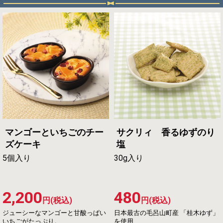
マンゴーといちごのチー
サクリィ 香るゆずのり
ズケーキ
塩
5個入り
30g入り
2,200
480
円(税込)
円(税込)
ジューシーなマンゴーと甘酸っぱい
日本最古の毛呂山町産 「桂木ゆず」
いちごがたっぷり。
を使用