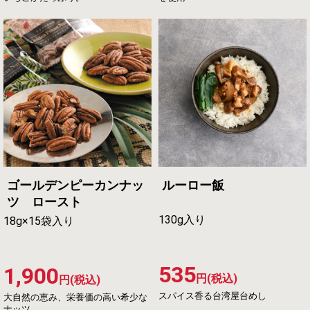
ゴールデンピーカンナッ
ルーロー飯
ツ ロースト
130g入り
18g×15袋入り
535
1,900
円(税込)
円(税込)
スパイス香る台湾屋台めし
大自然の恵み、栄養価の高い希少な
ナッツ。