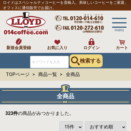
ロイドはスペシャルティコーヒーを直輸入。美味しいコーヒーをご家庭、
オフィスに通信販売でお届け。
menu
新規会員登録
お気に入り
ログイン
カート
検索する
TOPページ
商品一覧
全商品
全商品
323
件
の商品がみつかりました。