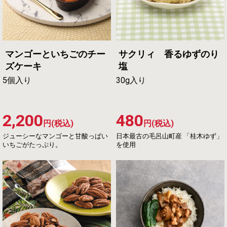
マンゴーといちごのチー
サクリィ 香るゆずのり
ズケーキ
塩
5個入り
30g入り
2,200
480
円(税込)
円(税込)
ジューシーなマンゴーと甘酸っぱい
日本最古の毛呂山町産 「桂木ゆず」
いちごがたっぷり。
を使用