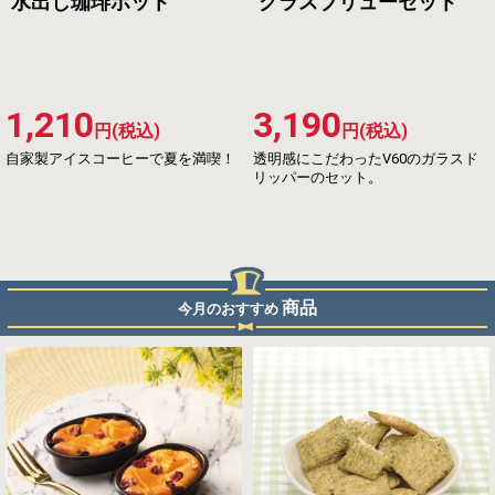
水出し珈琲ポット
グラスブリューセット
1,210
3,190
円(税込)
円(税込)
自家製アイスコーヒーで夏を満喫！
透明感にこだわったV60のガラスド
リッパーのセット。
商品
今月のおすすめ