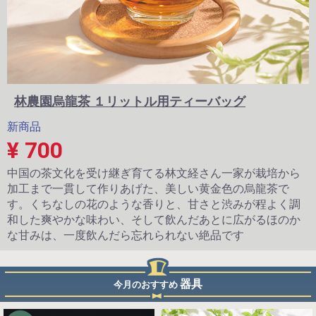
林農園烏龍茶 １リットル用ティーバッグ
新商品
¥ 700
中国の茶文化を受け継ぎ育てる林文経さん一家が栽培から
加工まで一貫して作りあげた、美しい黄金色の烏龍茶で
す。くちなしの花のような香りと、甘さと渋みが程よく調
和した爽やかな味わい、そして飲んだあとに広がるほのか
な甘みは、一度飲んだら忘れられない絶品です
器具
今月のおすすめ