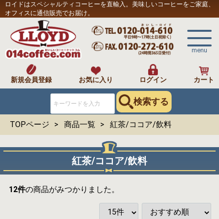
ロイドはスペシャルティコーヒーを直輸入。美味しいコーヒーをご家庭、
オフィスに通信販売でお届け。
menu
新規会員登録
お気に入り
ログイン
カート
検索する
TOPページ
商品一覧
紅茶/ココア/飲料
紅茶/ココア/飲料
12
件
の商品がみつかりました。