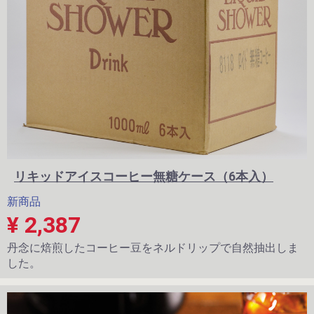
リキッドアイスコーヒー無糖ケース（6本入）
新商品
¥ 2,387
丹念に焙煎したコーヒー豆をネルドリップで自然抽出しま
した。