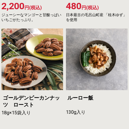
2,200
480
円(税込)
円(税込)
ジューシーなマンゴーと甘酸っぱい
日本最古の毛呂山町産 「桂木ゆず」
いちごがたっぷり。
を使用
ゴールデンピーカンナッ
ルーロー飯
ツ ロースト
130g入り
18g×15袋入り