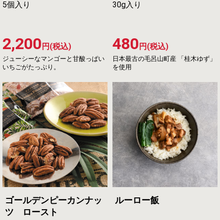
5個入り
30g入り
2,200
480
円(税込)
円(税込)
ジューシーなマンゴーと甘酸っぱい
日本最古の毛呂山町産 「桂木ゆず」
いちごがたっぷり。
を使用
ゴールデンピーカンナッ
ルーロー飯
ツ ロースト