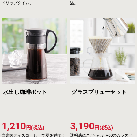
ドリップタイム。
温。
水出し珈琲ポット
グラスブリューセット
1,210
3,190
円(税込)
円(税込)
自家製アイスコーヒーで夏を満喫！
透明感にこだわったV60のガラスド