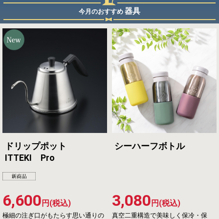
器具
今月のおすすめ
ドリップポット
シーハーフボトル
ITTEKI Pro
6,600
3,080
円(税込)
円(税込)
極細の注ぎ口がもたらす思い通りの
真空二重構造で美味しく保冷・保