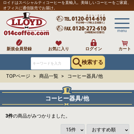
ロイドはスペシャルティコーヒーを直輸入。美味しいコーヒーをご家庭、
オフィスに通信販売でお届け。
menu
新規会員登録
お気に入り
ログイン
カート
検索する
TOPページ
商品一覧
コーヒー器具/他
コーヒー器具/他
3
件
の商品がみつかりました。