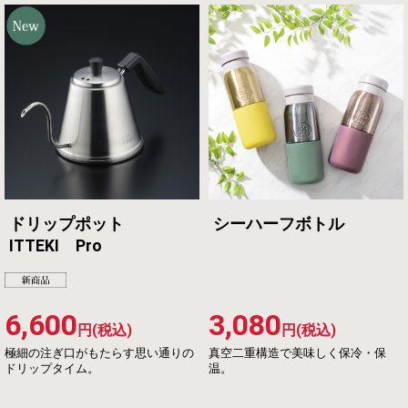
ドリップポット
シーハーフボトル
ITTEKI Pro
6,600
3,080
円(税込)
円(税込)
極細の注ぎ口がもたらす思い通りの
真空二重構造で美味しく保冷・保
ドリップタイム。
温。