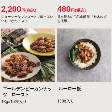
2,200
480
円(税込)
円(税込)
ジューシーなマンゴーと甘酸っぱい
日本最古の毛呂山町産 「桂木ゆず」
いちごがたっぷり。
を使用
ゴールデンピーカンナッ
ルーロー飯
ツ ロースト
130g入り
18g×15袋入り