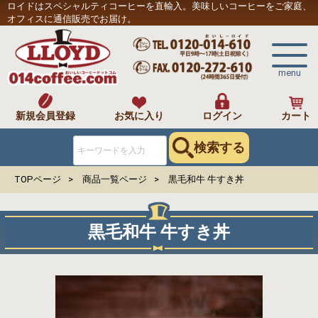
ロイドはスペシャルティコーヒーを直輸入。美味しいコーヒーをご家庭、
オフィスに通信販売でお届け。
menu
新規会員登録
お気に入り
ログイン
カート
検索する
TOPページ
商品一覧ページ
黒毛和牛 牛すき丼
黒毛和牛 牛すき丼