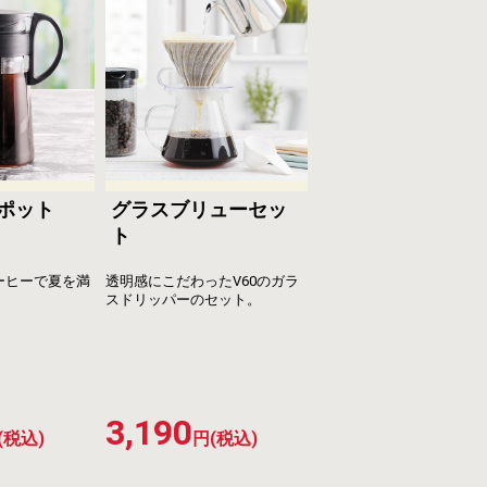
ポット
グラスブリューセッ
ト
ーヒーで夏を満
透明感にこだわったV60のガラ
スドリッパーのセット。
3,190
(税込)
円(税込)