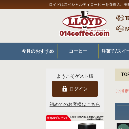
ロイドはスペシャルティコーヒーを直輸入。美
今月のおすすめ
コーヒー
洋菓子/スイ
コーヒー
器具
スイーツ/食品
プレミアムコーヒー
350gコーヒー
180gコーヒー
お得なセット
リキッドアイスコーヒー
旬の特製ケー
定番ケーキ
チョコレート
和洋菓子
その他スイー
TO
ようこそゲスト様
ご指定
初めてのお客様はこちら