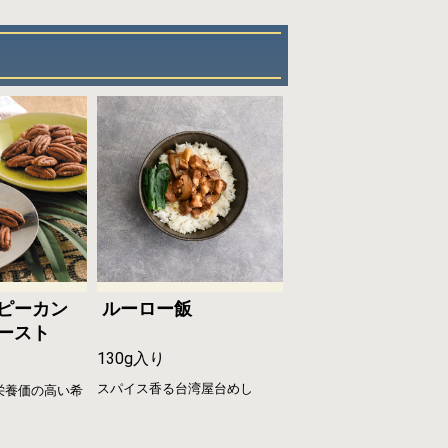
ピーカン
ルーロー飯
ースト
130g入り
り
スパイス香る台湾屋台めし
栄養価の高い希