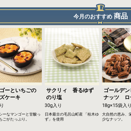
商品
今月のおすすめ
ゴーといちごの
サクリィ 香るゆず
ゴールデン
ズケーキ
のり塩
ナッツ ロ
り
30g入り
18g×15袋入
シーなマンゴーと甘酸っ
日本最古の毛呂山町産 「桂木ゆ
大自然の恵み、
ちごがたっぷり。
ず」を使用
少なナッツ。