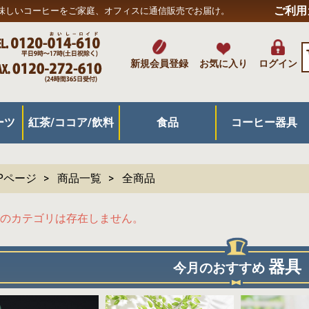
ご利用
味しいコーヒーをご家庭、オフィスに通信販売でお届け。
新規会員登録
お気に入り
ログイン
ーツ
紅茶/ココア/飲料
食品
コーヒー器具
キ
菓子
ツ
紅茶/緑茶/ココア
リキッド飲料
ジュース/その他飲料
米/麺/パン/主食
パスタ/スープ/カレー
漬物/惣菜/加工品
スナック/乾物
はちみつ/ジャム/プロポリス
その他食品
ドリップ抽出器具
プレス/サイフォン
アイス・水出し用
フィルター/濾紙
ポット/ケトル
グラインダー/ミル
コーヒー器具/他
ボトル/マグカップ
キッチングッズ
Pページ
商品一覧
全商品
のカテゴリは存在しません。
器具
今月のおすすめ