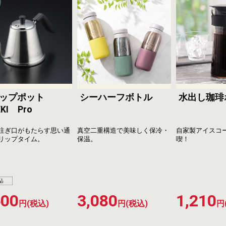
リップポット
シーハーフボトル
水出し珈琲
EKI Pro
注ぎ口がもたらす思い通
真空二重構造で美味しく保冷・
自家製アイスコ
リップタイム。
保温。
喫！
600
3,080
1,210
円(税込)
円(税込)
円