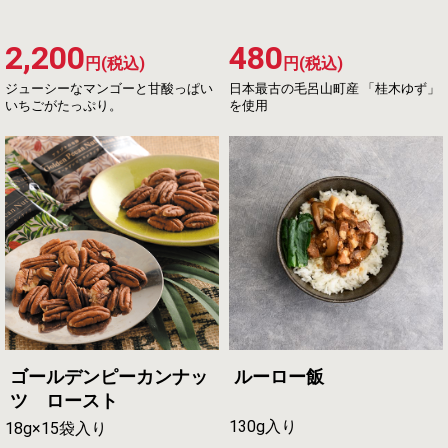
2,200
480
円(税込)
円(税込)
ジューシーなマンゴーと甘酸っぱい
日本最古の毛呂山町産 「桂木ゆず」
いちごがたっぷり。
を使用
ゴールデンピーカンナッ
ルーロー飯
ツ ロースト
130g入り
18g×15袋入り