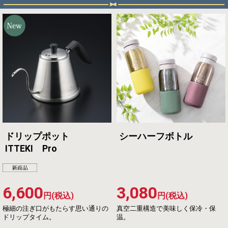
ドリップポット
シーハーフボトル
ITTEKI Pro
6,600
3,080
円(税込)
円(税込)
極細の注ぎ口がもたらす思い通りの
真空二重構造で美味しく保冷・保
ドリップタイム。
温。