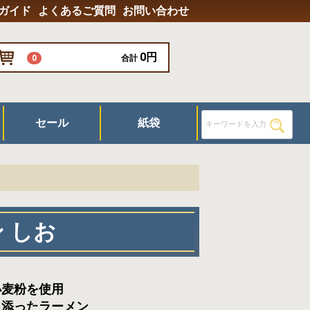
ガイド
よくあるご質問
お問い合わせ
0円
0
合計
セール
紙袋
器具
/グラス
 しお
小麦粉を使用
り添ったラーメン