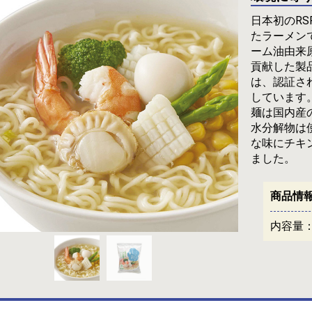
日本初のR
たラーメン
ーム油由来
貢献した製
は、認証さ
しています
麺は国内産
水分解物は
な味にチキ
ました。
商品情
内容量