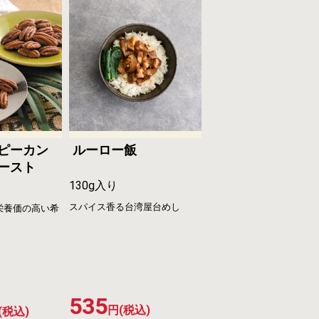
ピーカン
ルーロー飯
ースト
130g入り
り
スパイス香る台湾屋台めし
栄養価の高い希
535
円(税込)
(税込)