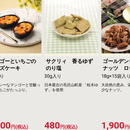
ゴーといちごの
サクリィ 香るゆず
ゴールデン
ズケーキ
のり塩
ナッツ ロ
り
30g入り
18g×15袋入
シーなマンゴーと甘酸っ
日本最古の毛呂山町産 「桂木ゆ
大自然の恵み、
ちごがたっぷり。
ず」を使用
少なナッツ。
200
480
1,900
円(税込)
円(税込)
円