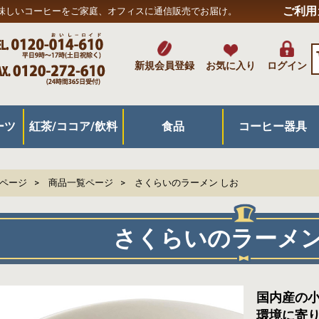
ご利用
味しいコーヒーをご家庭、オフィスに通信販売でお届け。
新規会員登録
お気に入り
ログイン
ーツ
紅茶/ココア/飲料
食品
コーヒー器具
キ
菓子
ツ
紅茶/緑茶/ココア
リキッド飲料
ジュース/その他飲料
米/麺/パン/主食
パスタ/スープ/カレー
漬物/惣菜/加工品
スナック/乾物
はちみつ/ジャム/プロポリス
その他食品
ドリップ抽出器具
プレス/サイフォン
アイス・水出し用
フィルター/濾紙
ポット/ケトル
グラインダー/ミル
コーヒー器具/他
ボトル/マグカップ
キッチングッズ
Pページ
商品一覧ページ
さくらいのラーメン しお
さくらいのラーメン
国内産の
環境に寄