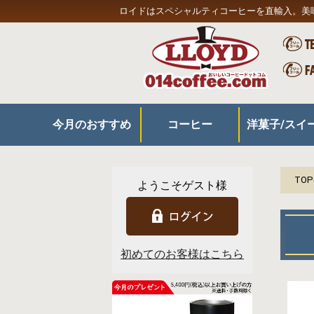
ロイドはスペシャルティコーヒーを直輸入。美
今月のおすすめ
コーヒー
洋菓子/スイ
コーヒー
器具
スイーツ/食品
プレミアムコーヒー
350gコーヒー
180gコーヒー
お得なセット
リキッドアイスコーヒー
旬の特製ケー
定番ケーキ
チョコレート
和洋菓子
その他スイー
TO
ようこそゲスト様
初めてのお客様はこちら