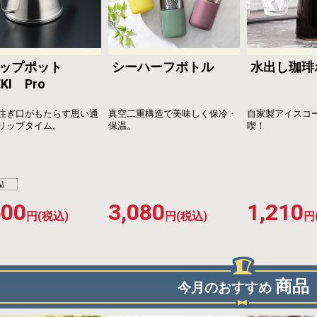
リップポット
シーハーフボトル
水出し珈琲
EKI Pro
注ぎ口がもたらす思い通
真空二重構造で美味しく保冷・
自家製アイスコ
リップタイム。
保温。
喫！
600
3,080
1,210
円(税込)
円(税込)
円
商品
今月のおすすめ