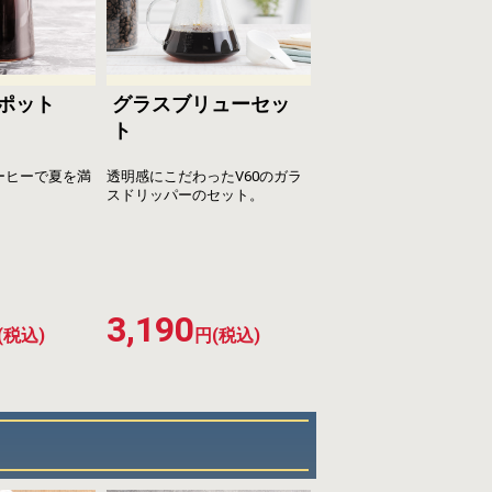
ポット
グラスブリューセッ
ト
ーヒーで夏を満
透明感にこだわったV60のガラ
スドリッパーのセット。
3,190
(税込)
円(税込)