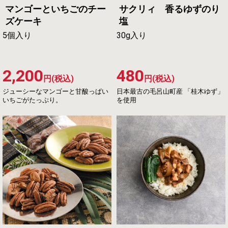
マンゴーといちごのチー
サクリィ 香るゆずのり
ズケーキ
塩
5個入り
30g入り
2,200
480
円(税込)
円(税込)
ジューシーなマンゴーと甘酸っぱい
日本最古の毛呂山町産 「桂木ゆず」
いちごがたっぷり。
を使用