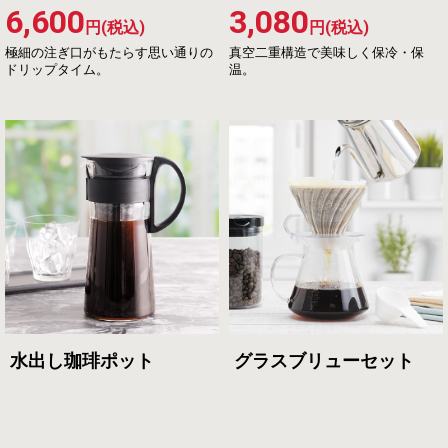
6,600
3,080
円(税込)
円(税込)
極細の注ぎ口がもたらす思い通りの
真空二重構造で美味しく保冷・保
ドリップタイム。
温。
水出し珈琲ポット
グラスブリューセット