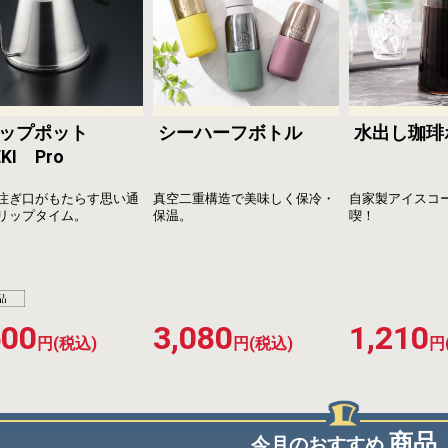
リップポット
シーハーフボトル
水出し珈琲
EKI Pro
注ぎ口がもたらす思い通
真空二重構造で美味しく保冷・
自家製アイスコ
リップタイム。
保温。
喫！
600
3,080
1,210
円(税込)
円(税込)
円
商品
今月のおすすめ