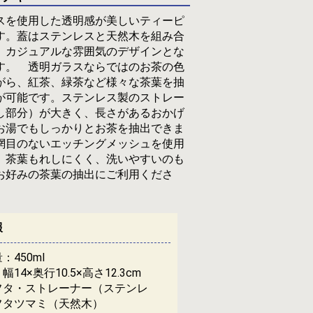
を使用した透明感が美しいティーピ
す。蓋はステンレスと天然木を組み合
、カジュアルな雰囲気のデザインとな
す。 透明ガラスならではのお茶の色
がら、紅茶、緑茶など様々な茶葉を抽
が可能です。ステンレス製のストレー
し部分）が大きく、長さがあるおかげ
お湯でもしっかりとお茶を抽出できま
網目のないエッチングメッシュを使用
、茶葉もれしにくく、洗いやすいのも
お好みの茶葉の抽出にご利用くださ
報
量：
450ml
14×奥行10.5×高さ12.3cm
フタ・ストレーナー（ステンレ
フタツマミ（天然木）