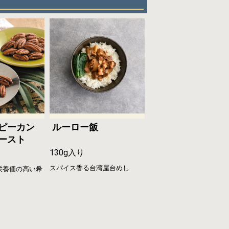
ピーカン
ルーロー飯
ースト
130g入り
り
スパイス香る台湾屋台めし
栄養価の高い希