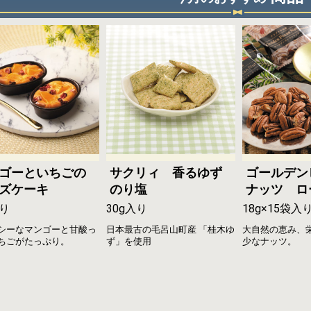
ゴーといちごの
サクリィ 香るゆず
ゴールデン
ズケーキ
のり塩
ナッツ ロ
り
30g入り
18g×15袋入
シーなマンゴーと甘酸っ
日本最古の毛呂山町産 「桂木ゆ
大自然の恵み、
ちごがたっぷり。
ず」を使用
少なナッツ。