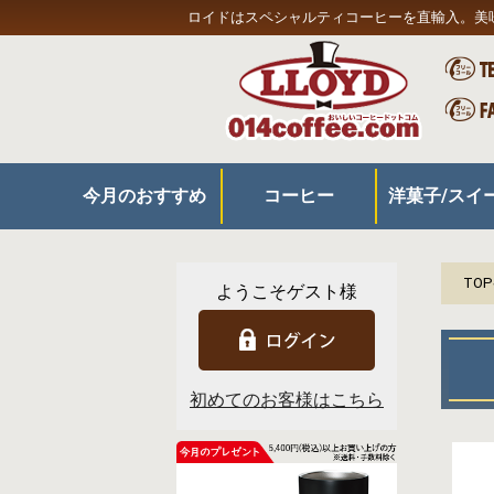
ロイドはスペシャルティコーヒーを直輸入。美
今月のおすすめ
コーヒー
洋菓子/スイ
コーヒー
器具
スイーツ/食品
プレミアムコーヒー
350gコーヒー
180gコーヒー
お得なセット
リキッドアイスコーヒー
旬の特製ケー
定番ケーキ
チョコレート
和洋菓子
その他スイー
TO
ようこそゲスト様
初めてのお客様はこちら