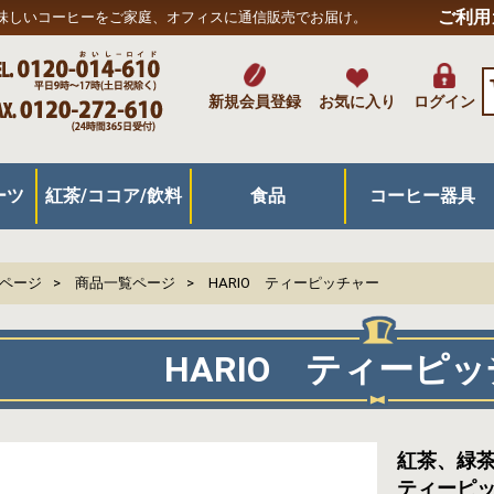
ご利用
味しいコーヒーをご家庭、オフィスに通信販売でお届け。
新規会員登録
お気に入り
ログイン
ーツ
紅茶/ココア/飲料
食品
コーヒー器具
キ
菓子
ツ
紅茶/緑茶/ココア
リキッド飲料
ジュース/その他飲料
米/麺/パン/主食
パスタ/スープ/カレー
漬物/惣菜/加工品
スナック/乾物
はちみつ/ジャム/プロポリス
その他食品
ドリップ抽出器具
プレス/サイフォン
アイス・水出し用
フィルター/濾紙
ポット/ケトル
グラインダー/ミル
コーヒー器具/他
ボトル/マグカップ
キッチングッズ
Pページ
商品一覧ページ
HARIO ティーピッチャー
HARIO ティーピ
紅茶、緑
ティーピ