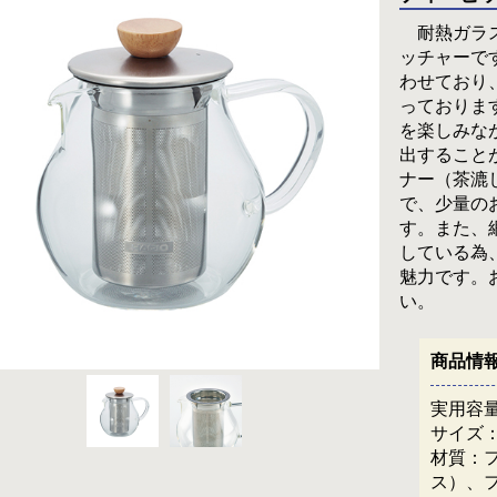
耐熱ガラス
ッチャーで
わせており
っておりま
を楽しみな
出すること
ナー（茶漉
で、少量の
す。また、
している為
魅力です。
い。
商品情
実用容
サイズ：幅
材質：
ス）、