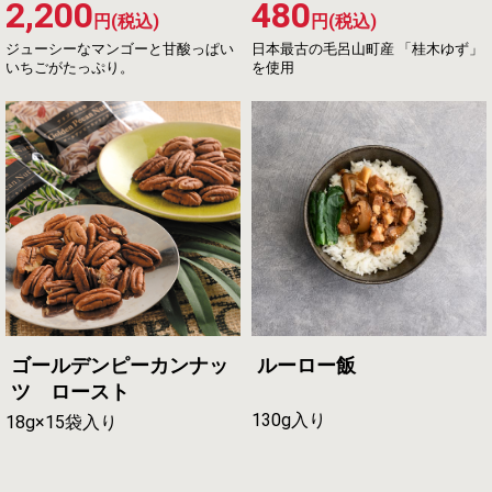
2,200
480
円(税込)
円(税込)
ジューシーなマンゴーと甘酸っぱい
日本最古の毛呂山町産 「桂木ゆず」
いちごがたっぷり。
を使用
ゴールデンピーカンナッ
ルーロー飯
ツ ロースト
130g入り
18g×15袋入り