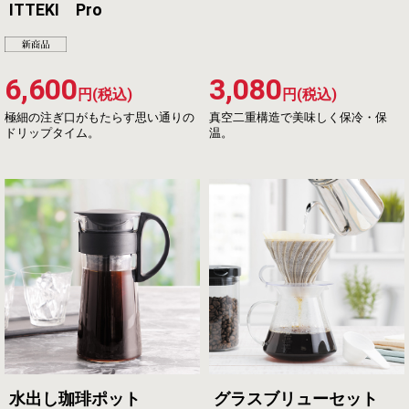
ITTEKI Pro
6,600
3,080
円(税込)
円(税込)
極細の注ぎ口がもたらす思い通りの
真空二重構造で美味しく保冷・保
ドリップタイム。
温。
水出し珈琲ポット
グラスブリューセット