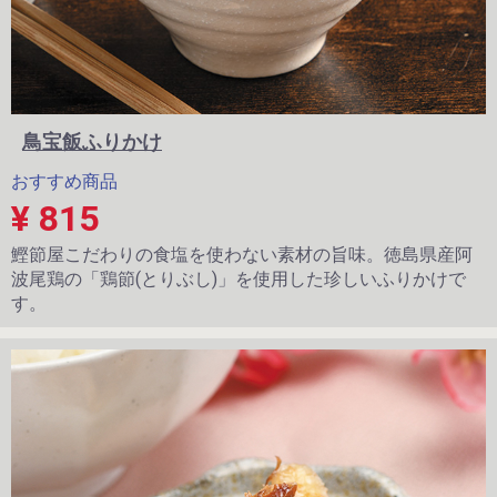
鳥宝飯ふりかけ
おすすめ商品
¥ 815
鰹節屋こだわりの食塩を使わない素材の旨味。徳島県産阿
波尾鶏の「鶏節(とりぶし)」を使用した珍しいふりかけで
す。