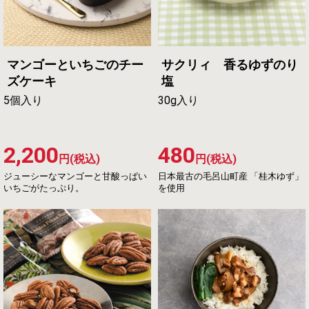
マンゴーといちごのチー
サクリィ 香るゆずのり
ズケーキ
塩
5個入り
30g入り
2,200
480
円(税込)
円(税込)
ジューシーなマンゴーと甘酸っぱい
日本最古の毛呂山町産 「桂木ゆず」
いちごがたっぷり。
を使用