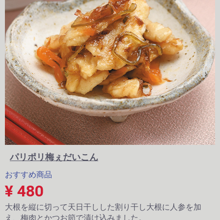
パリポリ梅ぇだいこん
おすすめ商品
¥ 480
大根を縦に切って天日干しした割り干し大根に人参を加
え、梅肉とかつお節で漬け込みました。