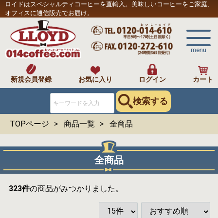
ロイドはスペシャルティコーヒーを直輸入。美味しいコーヒーをご家庭、
オフィスに通信販売でお届け。
menu
新規会員登録
お気に入り
ログイン
カート
検索する
TOPページ
商品一覧
全商品
全商品
323
件
の商品がみつかりました。