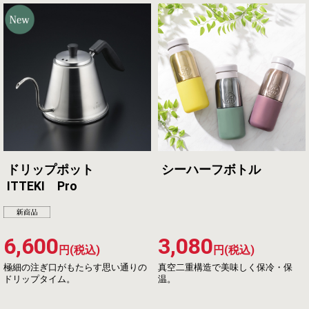
ドリップポット
シーハーフボトル
ITTEKI Pro
6,600
3,080
円(税込)
円(税込)
極細の注ぎ口がもたらす思い通りの
真空二重構造で美味しく保冷・保
ドリップタイム。
温。