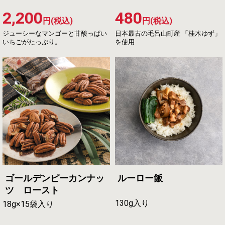
2,200
480
円(税込)
円(税込)
ジューシーなマンゴーと甘酸っぱい
日本最古の毛呂山町産 「桂木ゆず」
いちごがたっぷり。
を使用
ゴールデンピーカンナッ
ルーロー飯
ツ ロースト
130g入り
18g×15袋入り