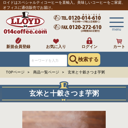
ロイドはスペシャルティコーヒーを直輸入。美味しいコーヒーをご家庭、
オフィスに通信販売でお届け。
menu
新規会員登録
お気に入り
ログイン
カート
検索する
TOPページ
商品一覧ページ
玄米と十穀さつま芋粥
玄米と十穀さつま芋粥