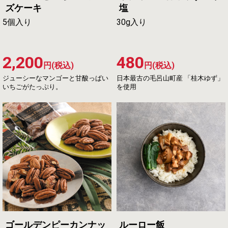
ズケーキ
塩
5個入り
30g入り
2,200
480
円(税込)
円(税込)
ジューシーなマンゴーと甘酸っぱい
日本最古の毛呂山町産 「桂木ゆず」
いちごがたっぷり。
を使用
ゴールデンピーカンナッ
ルーロー飯