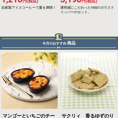
円(税込)
円(税込)
自家製アイスコーヒーで夏を満喫！
透明感にこだわったV60のガラスド
リッパーのセット。
商品
今月のおすすめ
マンゴーといちごのチー
サクリィ 香るゆずのり