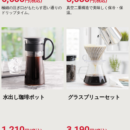
円(税込)
円(税込)
極細の注ぎ口がもたらす思い通りの
真空二重構造で美味しく保冷・保
ドリップタイム。
温。
水出し珈琲ポット
グラスブリューセット
1,210
3,190