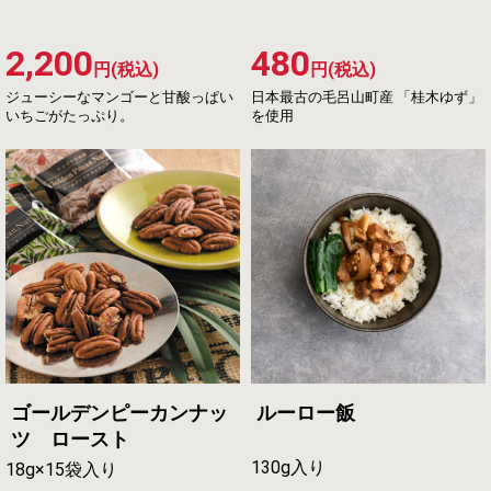
2,200
480
円(税込)
円(税込)
ジューシーなマンゴーと甘酸っぱい
日本最古の毛呂山町産 「桂木ゆず」
いちごがたっぷり。
を使用
ゴールデンピーカンナッ
ルーロー飯
ツ ロースト
130g入り
18g×15袋入り