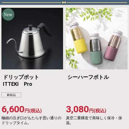
ドリップポット
シーハーフボトル
ITTEKI Pro
6,600
3,080
円(税込)
円(税込)
極細の注ぎ口がもたらす思い通りの
真空二重構造で美味しく保冷・保
ドリップタイム。
温。